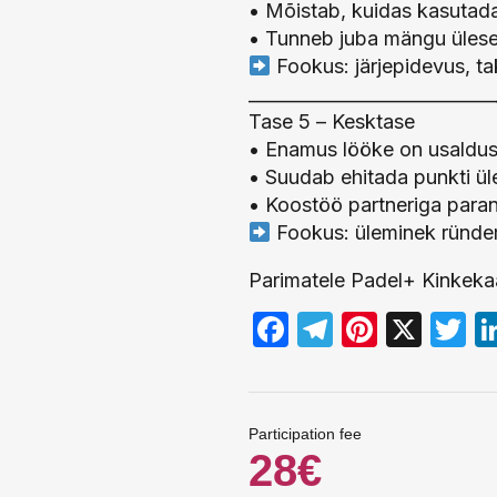
• Mõistab, kuidas kasutada 
• Tunneb juba mängu ülesehi
Fookus: järjepidevus, ta
____________________________
Tase 5 – Kesktase
• Enamus lööke on usaldus
• Suudab ehitada punkti üle
• Koostöö partneriga para
Fookus: üleminek ründemä
Parimatele Padel+ Kinkeka
Facebook
Telegram
Pintere
X
T
Participation fee
28€