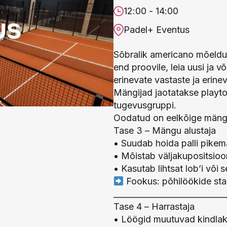
12:00 - 14:00
Padel+ Eventus
Sõbralik americano mõeldud
end proovile, leia uusi ja 
erinevate vastaste ja erinev
Mängijad jaotatakse playto
tugevusgruppi.
Oodatud on eelkõige mäng
Tase 3 – Mängu alustaja
• Suudab hoida palli pikem
• Mõistab väljakupositsioo
• Kasutab lihtsat lob’i või 
Fookus: põhilöökide stabi
____________________________
Tase 4 – Harrastaja
• Löögid muutuvad kindlaks 