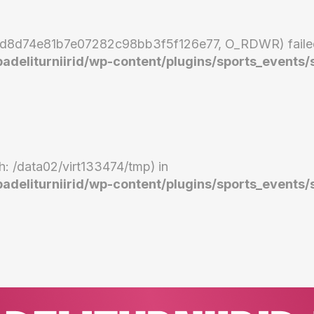
s_4d8d74e81b7e07282c98bb3f5f126e77, O_RDWR) failed
eliturniirid/wp-content/plugins/sports_events/
ath: /data02/virt133474/tmp) in
eliturniirid/wp-content/plugins/sports_events/