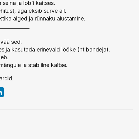
seina ja lob’i kaitses.
tust, aga eksib surve all.
ktika alged ja rünnaku alustamine.
____________
väärsed.
s ja kasutada erinevaid lööke (nt bandeja).
neb.
ngule ja stabiilne kaitse.
ardid.
st
witter
LinkedIn