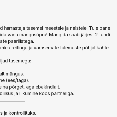
 harrastaja tasemel meestele ja naistele. Tule pane
võida vanu mängusõpru! Mängida saab järjest 2 tundi
ate paarilistega.
micu reitingu ja varasemate tulemuste põhjal kahte
ijad tasemega:
alt mängus.
ne (ees/taga).
seina põrget, aga ebakindlalt.
ilsus ja liikumine koos partneriga.
____________
ja kontrollituks.