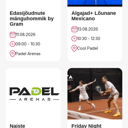
Edasijõudnute
Algajad+ Lõunane
mänguhommik by
Mexicano
Gram
13.08.2026
11.08.2026
10:30 - 12:30
09:00 - 10:30
Cool Padel
Padel Arenas
Naiste
Friday Night