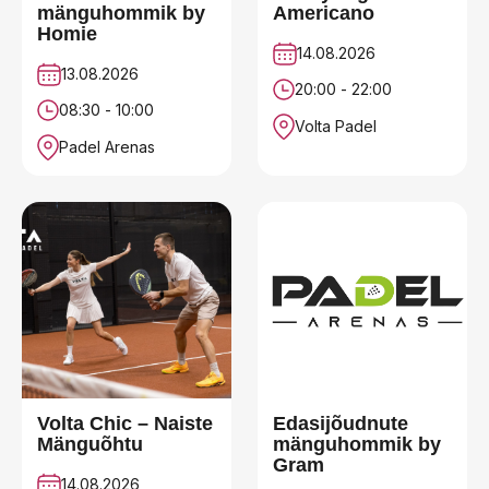
mänguhommik by
Americano
Homie
14.08.2026
13.08.2026
20:00 - 22:00
08:30 - 10:00
Volta Padel
Padel Arenas
Volta Chic – Naiste
Edasijõudnute
Mänguõhtu
mänguhommik by
Gram
14.08.2026