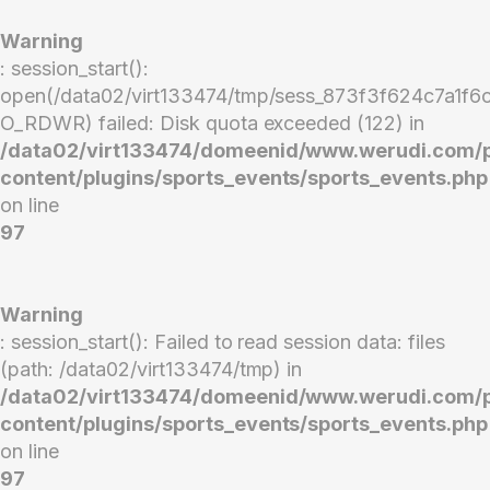
Warning
: session_start():
open(/data02/virt133474/tmp/sess_873f3f624c7a1f6
O_RDWR) failed: Disk quota exceeded (122) in
/data02/virt133474/domeenid/www.werudi.com/pa
content/plugins/sports_events/sports_events.php
on line
97
Warning
: session_start(): Failed to read session data: files
(path: /data02/virt133474/tmp) in
/data02/virt133474/domeenid/www.werudi.com/pa
content/plugins/sports_events/sports_events.php
on line
97